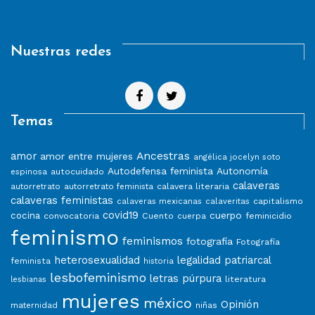
Nuestras redes
Temas
Ancestras
amor
amor entre mujeres
angélica jocelyn soto
Autodefensa feminista
Autonomía
autocuidado
espinosa
calaveras
calavera literaria
autorretrato
autorretrato feminista
calaveras feministas
capitalismo
calaveras mexicanas
calaveritas
covid19
cuerpo
cocina
convocatoria
Cuento
feminicidio
cuerpa
feminismo
feminismos
fotografía
Fotografía
heterosexualidad
legalidad patriarcal
feminista
historia
lesbofeminismo
letras púrpura
literatura
lesbianas
mujeres
méxico
Opinión
niñas
maternidad