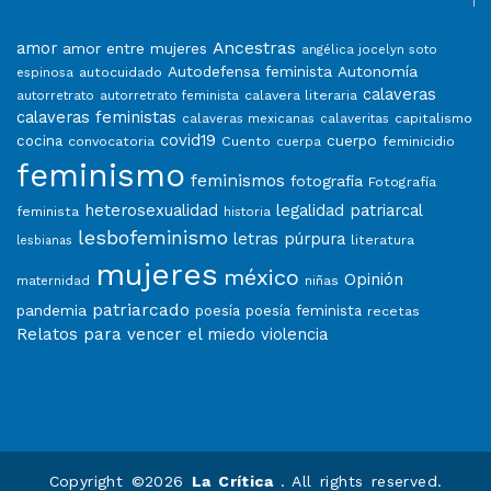
Ancestras
amor
amor entre mujeres
angélica jocelyn soto
Autodefensa feminista
Autonomía
autocuidado
espinosa
calaveras
calavera literaria
autorretrato
autorretrato feminista
calaveras feministas
capitalismo
calaveras mexicanas
calaveritas
covid19
cuerpo
cocina
convocatoria
Cuento
feminicidio
cuerpa
feminismo
feminismos
fotografía
Fotografía
heterosexualidad
legalidad patriarcal
feminista
historia
lesbofeminismo
letras púrpura
literatura
lesbianas
mujeres
méxico
Opinión
niñas
maternidad
patriarcado
pandemia
poesía
poesía feminista
recetas
Relatos para vencer el miedo
violencia
Copyright ©2026
La Crítica
. All rights reserved.