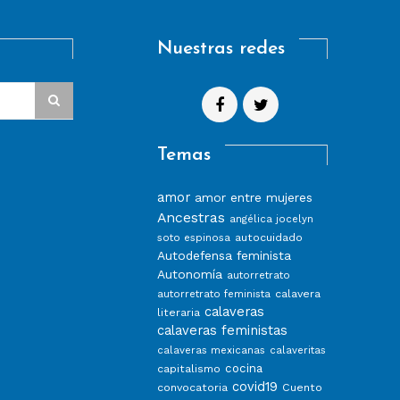
Nuestras redes
Temas
amor
amor entre mujeres
Ancestras
angélica jocelyn
autocuidado
soto espinosa
Autodefensa feminista
Autonomía
autorretrato
calavera
autorretrato feminista
calaveras
literaria
calaveras feministas
calaveras mexicanas
calaveritas
capitalismo
cocina
covid19
convocatoria
Cuento