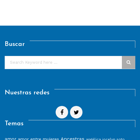
Buscar
Nuestras redes
Temas
Ancestras
amor
amor entre mujeres
angélica jocelyn soto