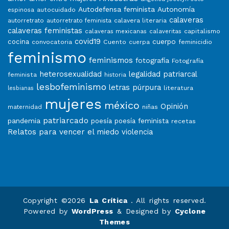
Autodefensa feminista
Autonomía
autocuidado
espinosa
calaveras
calavera literaria
autorretrato
autorretrato feminista
calaveras feministas
capitalismo
calaveras mexicanas
calaveritas
covid19
cuerpo
cocina
convocatoria
Cuento
feminicidio
cuerpa
feminismo
feminismos
fotografía
Fotografía
heterosexualidad
legalidad patriarcal
feminista
historia
lesbofeminismo
letras púrpura
literatura
lesbianas
mujeres
méxico
Opinión
niñas
maternidad
patriarcado
pandemia
poesía
poesía feminista
recetas
Relatos para vencer el miedo
violencia
Copyright ©2026
La Crítica
. All rights reserved.
Powered by
WordPress
&
Designed by
Cyclone
Themes