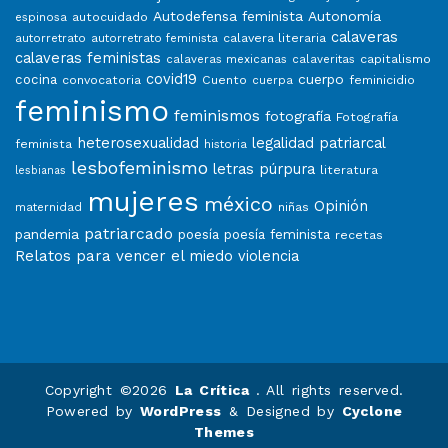
Autodefensa feminista
Autonomía
autocuidado
espinosa
calaveras
calavera literaria
autorretrato
autorretrato feminista
calaveras feministas
capitalismo
calaveras mexicanas
calaveritas
covid19
cuerpo
cocina
convocatoria
Cuento
feminicidio
cuerpa
feminismo
feminismos
fotografía
Fotografía
heterosexualidad
legalidad patriarcal
feminista
historia
lesbofeminismo
letras púrpura
literatura
lesbianas
mujeres
méxico
Opinión
niñas
maternidad
patriarcado
pandemia
poesía
poesía feminista
recetas
Relatos para vencer el miedo
violencia
Copyright ©2026
La Crítica
. All rights reserved.
Powered by
WordPress
&
Designed by
Cyclone
Themes