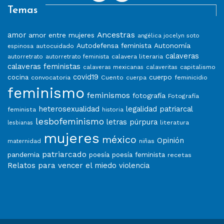
Temas
Ancestras
amor
amor entre mujeres
angélica jocelyn soto
Autodefensa feminista
Autonomía
autocuidado
espinosa
calaveras
calavera literaria
autorretrato
autorretrato feminista
calaveras feministas
capitalismo
calaveras mexicanas
calaveritas
covid19
cuerpo
cocina
convocatoria
Cuento
feminicidio
cuerpa
feminismo
feminismos
fotografía
Fotografía
heterosexualidad
legalidad patriarcal
feminista
historia
lesbofeminismo
letras púrpura
literatura
lesbianas
mujeres
méxico
Opinión
niñas
maternidad
patriarcado
pandemia
poesía
poesía feminista
recetas
Relatos para vencer el miedo
violencia