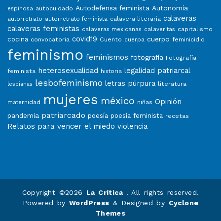
Autodefensa feminista
Autonomía
autocuidado
espinosa
calaveras
calavera literaria
autorretrato
autorretrato feminista
calaveras feministas
capitalismo
calaveras mexicanas
calaveritas
covid19
cuerpo
cocina
convocatoria
Cuento
feminicidio
cuerpa
feminismo
feminismos
fotografía
Fotografía
heterosexualidad
legalidad patriarcal
feminista
historia
lesbofeminismo
letras púrpura
literatura
lesbianas
mujeres
méxico
Opinión
niñas
maternidad
patriarcado
pandemia
poesía
poesía feminista
recetas
Relatos para vencer el miedo
violencia
Copyright ©2026
La Crítica
. All rights reserved.
Powered by
WordPress
&
Designed by
Cyclone
Themes