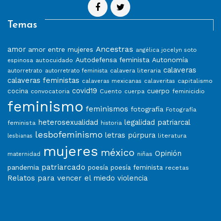
Temas
Ancestras
amor
amor entre mujeres
angélica jocelyn soto
Autodefensa feminista
Autonomía
autocuidado
espinosa
calaveras
calavera literaria
autorretrato
autorretrato feminista
calaveras feministas
capitalismo
calaveras mexicanas
calaveritas
covid19
cuerpo
cocina
convocatoria
Cuento
feminicidio
cuerpa
feminismo
feminismos
fotografía
Fotografía
heterosexualidad
legalidad patriarcal
feminista
historia
lesbofeminismo
letras púrpura
literatura
lesbianas
mujeres
méxico
Opinión
niñas
maternidad
patriarcado
pandemia
poesía
poesía feminista
recetas
Relatos para vencer el miedo
violencia