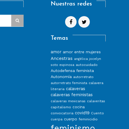
Nuestras redes
Temas
amor
amor entre mujeres
Ancestras
angélica jocelyn
autocuidado
soto espinosa
Autodefensa feminista
Autonomía
autorretrato
calavera
autorretrato feminista
calaveras
literaria
calaveras feministas
calaveras mexicanas
calaveritas
capitalismo
cocina
covid19
convocatoria
Cuento
cuerpo
feminicidio
cuerpa
feminismo