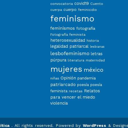
covid19
convocatoria
Cuento
cuerpo
feminicidio
cuerpa
feminismo
feminismos
fotografía
Fotografía feminista
heterosexualidad
historia
legalidad patriarcal
lesbianas
lesbofeminismo
letras
púrpura
literatura
maternidad
mujeres
méxico
Opinión
pandemia
niñas
patriarcado
poesía
poesía
Relatos
feminista
recetas
para vencer el miedo
violencia
ítica
. All rights reserved. Powered by
WordPress
&
Design