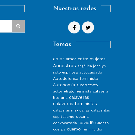
Nuestras redes
Temas
amor
amor entre mujeres
Ancestras
angélica jocelyn
autocuidado
soto espinosa
Autodefensa feminista
Autonomía
autorretrato
calavera
autorretrato feminista
calaveras
literaria
calaveras feministas
calaveras mexicanas
calaveritas
capitalismo
cocina
covid19
convocatoria
Cuento
cuerpo
feminicidio
cuerpa