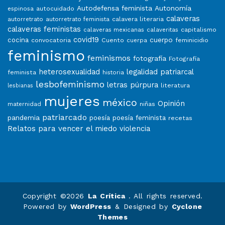
Autodefensa feminista
Autonomía
autocuidado
espinosa
calaveras
calavera literaria
autorretrato
autorretrato feminista
calaveras feministas
capitalismo
calaveras mexicanas
calaveritas
covid19
cuerpo
cocina
convocatoria
Cuento
feminicidio
cuerpa
feminismo
feminismos
fotografía
Fotografía
heterosexualidad
legalidad patriarcal
feminista
historia
lesbofeminismo
letras púrpura
literatura
lesbianas
mujeres
méxico
Opinión
niñas
maternidad
patriarcado
pandemia
poesía
poesía feminista
recetas
Relatos para vencer el miedo
violencia
Copyright ©2026
La Crítica
. All rights reserved.
Powered by
WordPress
&
Designed by
Cyclone
Themes