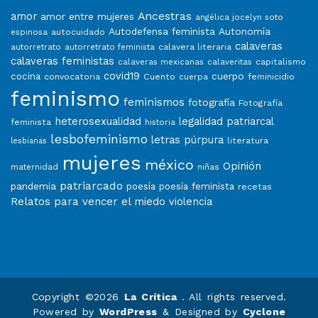
Ancestras
amor
amor entre mujeres
angélica jocelyn soto
Autodefensa feminista
Autonomía
autocuidado
espinosa
calaveras
calavera literaria
autorretrato
autorretrato feminista
calaveras feministas
capitalismo
calaveras mexicanas
calaveritas
covid19
cuerpo
cocina
convocatoria
Cuento
feminicidio
cuerpa
feminismo
feminismos
fotografía
Fotografía
heterosexualidad
legalidad patriarcal
feminista
historia
lesbofeminismo
letras púrpura
literatura
lesbianas
mujeres
méxico
Opinión
niñas
maternidad
patriarcado
pandemia
poesía
poesía feminista
recetas
Relatos para vencer el miedo
violencia
Copyright ©2026
La Crítica
. All rights reserved.
Powered by
WordPress
&
Designed by
Cyclone