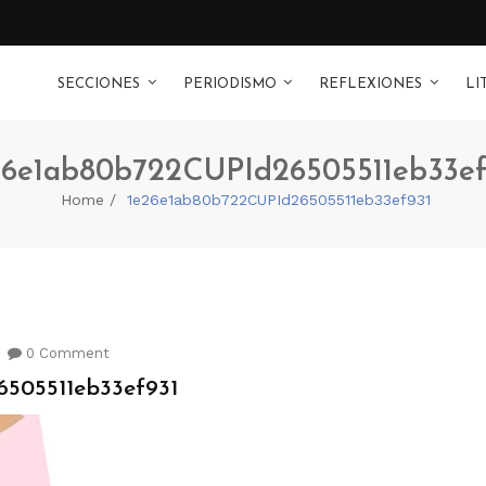
SECCIONES
PERIODISMO
REFLEXIONES
LI
26e1ab80b722CUPId26505511eb33ef
Home
1e26e1ab80b722CUPId26505511eb33ef931
0 Comment
505511eb33ef931