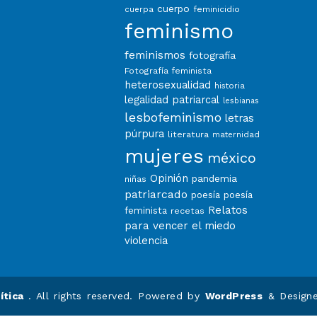
cuerpo
feminicidio
cuerpa
feminismo
feminismos
fotografía
Fotografía feminista
heterosexualidad
historia
legalidad patriarcal
lesbianas
lesbofeminismo
letras
púrpura
literatura
maternidad
mujeres
méxico
Opinión
pandemia
niñas
patriarcado
poesía
poesía
Relatos
feminista
recetas
para vencer el miedo
violencia
ítica
. All rights reserved. Powered by
WordPress
&
Design