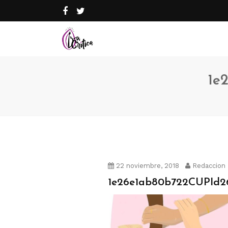
1e
22 noviembre, 2018
Redaccion
1e26e1ab80b722CUPId26