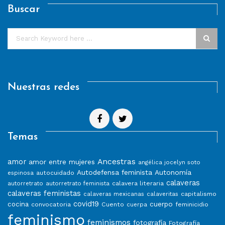
Buscar
Nuestras redes
Temas
Ancestras
amor
amor entre mujeres
angélica jocelyn soto
Autodefensa feminista
Autonomía
autocuidado
espinosa
calaveras
calavera literaria
autorretrato
autorretrato feminista
calaveras feministas
capitalismo
calaveras mexicanas
calaveritas
covid19
cuerpo
cocina
convocatoria
Cuento
feminicidio
cuerpa
feminismo
feminismos
fotografía
Fotografía