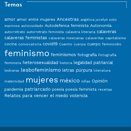
Temas
Ancestras
amor
amor entre mujeres
angélica jocelyn soto
Autodefensa feminista
Autonomía
autocuidado
espinosa
calaveras
calavera literaria
autorretrato
autorretrato feminista
calaveras feministas
capitalismo
calaveras mexicanas
calaveritas
covid19
cuerpo
cocina
convocatoria
Cuento
feminicidio
cuerpa
feminismo
feminismos
fotografía
Fotografía
heterosexualidad
legalidad patriarcal
feminista
historia
lesbofeminismo
letras púrpura
literatura
lesbianas
mujeres
méxico
Opinión
niñas
maternidad
patriarcado
pandemia
poesía
poesía feminista
recetas
Relatos para vencer el miedo
violencia