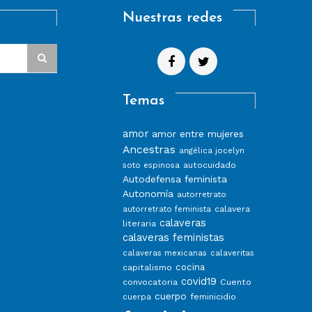
Nuestras redes
Temas
amor
amor entre mujeres
Ancestras
angélica jocelyn
autocuidado
soto espinosa
Autodefensa feminista
Autonomía
autorretrato
calavera
autorretrato feminista
calaveras
literaria
calaveras feministas
calaveras mexicanas
calaveritas
capitalismo
cocina
covid19
convocatoria
Cuento
cuerpo
feminicidio
cuerpa