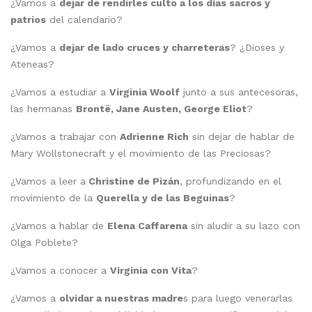
¿Vamos a
dejar de rendirles culto a los días sacros y
patrios
del calendario?
¿Vamos a
dejar de lado cruces y charreteras
? ¿Dioses y
Ateneas?
¿Vamos a estudiar a
Virginia Woolf
junto a sus antecesoras,
las hermanas
Brontë, Jane Austen, George Eliot
?
¿Vamos a trabajar con
Adrienne Rich
sin dejar de hablar de
Mary Wollstonecraft y el movimiento de las Preciosas?
¿Vamos a leer a
Christine de Pizán
, profundizando en el
movimiento de la
Querella y de las Beguinas
?
¿Vamos a hablar de
Elena Caffarena
sin aludir a su lazo con
Olga Poblete?
¿Vamos a conocer a
Virginia con Vita
?
¿Vamos a
olvidar a nuestras madre
s para luego venerarlas