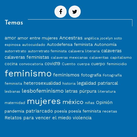
Temas
Ancestras
amor
amor entre mujeres
angélica jocelyn soto
Autodefensa feminista
Autonomía
autocuidado
espinosa
calaveras
calavera literaria
autorretrato
autorretrato feminista
calaveras feministas
capitalismo
calaveras mexicanas
calaveritas
covid19
cuerpo
cocina
convocatoria
Cuento
feminicidio
cuerpa
feminismo
feminismos
fotografía
Fotografía
heterosexualidad
legalidad patriarcal
feminista
historia
lesbofeminismo
letras púrpura
literatura
lesbianas
mujeres
méxico
Opinión
niñas
maternidad
patriarcado
pandemia
poesía
poesía feminista
recetas
Relatos para vencer el miedo
violencia