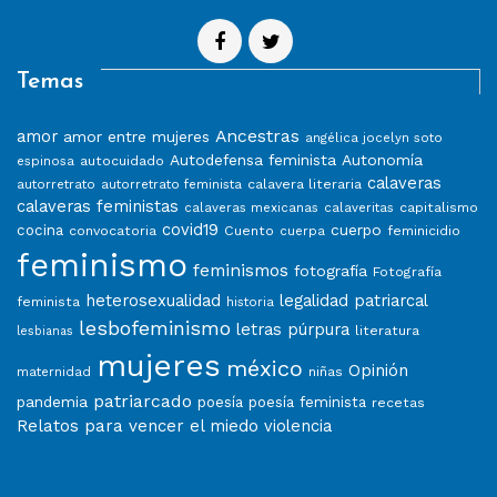
Temas
Ancestras
amor
amor entre mujeres
angélica jocelyn soto
Autodefensa feminista
Autonomía
autocuidado
espinosa
calaveras
calavera literaria
autorretrato
autorretrato feminista
calaveras feministas
capitalismo
calaveras mexicanas
calaveritas
covid19
cuerpo
cocina
convocatoria
Cuento
feminicidio
cuerpa
feminismo
feminismos
fotografía
Fotografía
heterosexualidad
legalidad patriarcal
feminista
historia
lesbofeminismo
letras púrpura
literatura
lesbianas
mujeres
méxico
Opinión
niñas
maternidad
patriarcado
pandemia
poesía
poesía feminista
recetas
Relatos para vencer el miedo
violencia