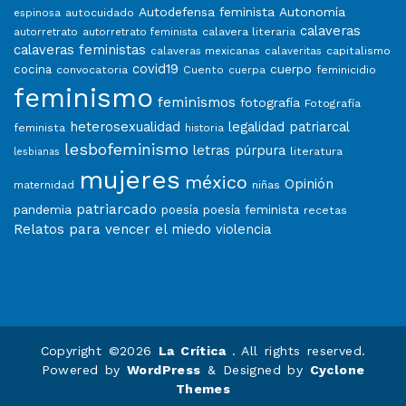
Autodefensa feminista
Autonomía
autocuidado
espinosa
calaveras
calavera literaria
autorretrato
autorretrato feminista
calaveras feministas
capitalismo
calaveras mexicanas
calaveritas
covid19
cuerpo
cocina
convocatoria
Cuento
feminicidio
cuerpa
feminismo
feminismos
fotografía
Fotografía
heterosexualidad
legalidad patriarcal
feminista
historia
lesbofeminismo
letras púrpura
literatura
lesbianas
mujeres
méxico
Opinión
niñas
maternidad
patriarcado
pandemia
poesía
poesía feminista
recetas
Relatos para vencer el miedo
violencia
Copyright ©2026
La Crítica
. All rights reserved.
Powered by
WordPress
&
Designed by
Cyclone
Themes