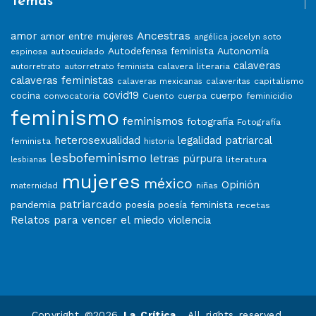
Temas
Ancestras
amor
amor entre mujeres
angélica jocelyn soto
Autodefensa feminista
Autonomía
autocuidado
espinosa
calaveras
calavera literaria
autorretrato
autorretrato feminista
calaveras feministas
capitalismo
calaveras mexicanas
calaveritas
covid19
cuerpo
cocina
convocatoria
Cuento
feminicidio
cuerpa
feminismo
feminismos
fotografía
Fotografía
heterosexualidad
legalidad patriarcal
feminista
historia
lesbofeminismo
letras púrpura
literatura
lesbianas
mujeres
méxico
Opinión
niñas
maternidad
patriarcado
pandemia
poesía
poesía feminista
recetas
Relatos para vencer el miedo
violencia
Copyright ©2026
La Crítica
. All rights reserved.