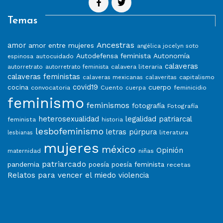
Temas
Ancestras
amor
amor entre mujeres
angélica jocelyn soto
Autodefensa feminista
Autonomía
autocuidado
espinosa
calaveras
calavera literaria
autorretrato
autorretrato feminista
calaveras feministas
capitalismo
calaveras mexicanas
calaveritas
covid19
cuerpo
cocina
convocatoria
Cuento
feminicidio
cuerpa
feminismo
feminismos
fotografía
Fotografía
heterosexualidad
legalidad patriarcal
feminista
historia
lesbofeminismo
letras púrpura
literatura
lesbianas
mujeres
méxico
Opinión
niñas
maternidad
patriarcado
pandemia
poesía
poesía feminista
recetas
Relatos para vencer el miedo
violencia