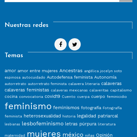
Nuestras redes
Temas
Ancestras
amor
amor entre mujeres
angélica jocelyn soto
Autodefensa feminista
Autonomía
autocuidado
espinosa
calaveras
calavera literaria
autorretrato
autorretrato feminista
calaveras feministas
capitalismo
calaveras mexicanas
calaveritas
covid19
cuerpo
cocina
convocatoria
Cuento
feminicidio
cuerpa
feminismo
feminismos
fotografía
Fotografía
heterosexualidad
legalidad patriarcal
feminista
historia
lesbofeminismo
letras púrpura
literatura
lesbianas
mujeres
méxico
Opinión
niñas
maternidad