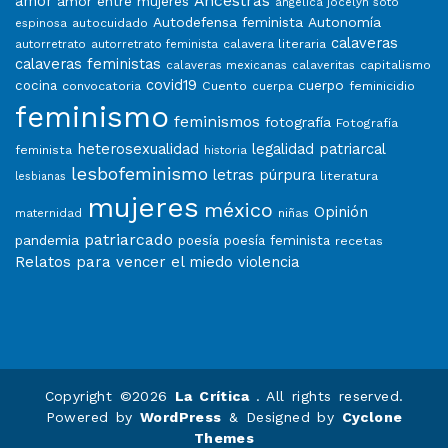
Ancestras
amor
amor entre mujeres
angélica jocelyn soto
Autodefensa feminista
Autonomía
autocuidado
espinosa
calaveras
calavera literaria
autorretrato
autorretrato feminista
calaveras feministas
capitalismo
calaveras mexicanas
calaveritas
covid19
cuerpo
cocina
convocatoria
Cuento
feminicidio
cuerpa
feminismo
feminismos
fotografía
Fotografía
heterosexualidad
legalidad patriarcal
feminista
historia
lesbofeminismo
letras púrpura
literatura
lesbianas
mujeres
méxico
Opinión
niñas
maternidad
patriarcado
pandemia
poesía
poesía feminista
recetas
Relatos para vencer el miedo
violencia
Copyright ©2026
La Crítica
. All rights reserved.
Powered by
WordPress
&
Designed by
Cyclone
Themes