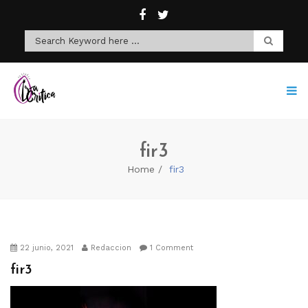
fir3
Home
fir3
22 junio, 2021
Redaccion
1 Comment
fir3