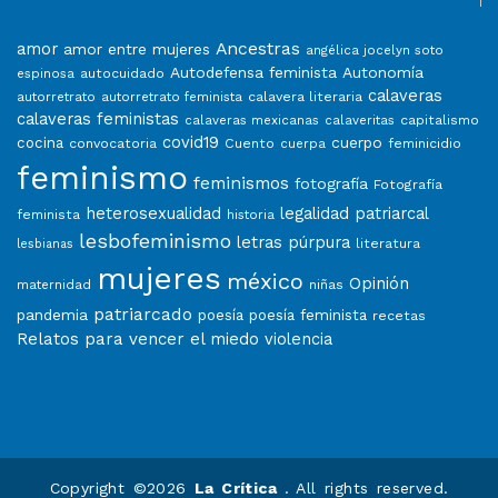
Ancestras
amor
amor entre mujeres
angélica jocelyn soto
Autodefensa feminista
Autonomía
autocuidado
espinosa
calaveras
calavera literaria
autorretrato
autorretrato feminista
calaveras feministas
capitalismo
calaveras mexicanas
calaveritas
covid19
cuerpo
cocina
convocatoria
Cuento
feminicidio
cuerpa
feminismo
feminismos
fotografía
Fotografía
heterosexualidad
legalidad patriarcal
feminista
historia
lesbofeminismo
letras púrpura
literatura
lesbianas
mujeres
méxico
Opinión
niñas
maternidad
patriarcado
pandemia
poesía
poesía feminista
recetas
Relatos para vencer el miedo
violencia
Copyright ©2026
La Crítica
. All rights reserved.