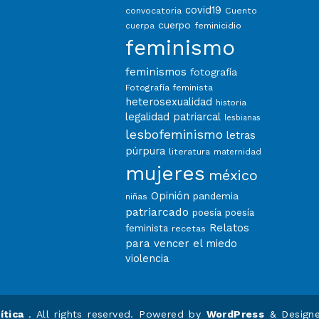
covid19
convocatoria
Cuento
cuerpo
feminicidio
cuerpa
feminismo
feminismos
fotografía
Fotografía feminista
heterosexualidad
historia
legalidad patriarcal
lesbianas
lesbofeminismo
letras
púrpura
literatura
maternidad
mujeres
méxico
Opinión
pandemia
niñas
patriarcado
poesía
poesía
Relatos
feminista
recetas
para vencer el miedo
violencia
ítica
. All rights reserved. Powered by
WordPress
&
Design