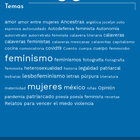
Temas
Ancestras
amor
amor entre mujeres
angélica jocelyn soto
Autodefensa feminista
Autonomía
autocuidado
espinosa
calaveras
calavera literaria
autorretrato
autorretrato feminista
calaveras feministas
capitalismo
calaveras mexicanas
calaveritas
covid19
cuerpo
cocina
convocatoria
Cuento
feminicidio
cuerpa
feminismo
feminismos
fotografía
Fotografía
heterosexualidad
legalidad patriarcal
feminista
historia
lesbofeminismo
letras púrpura
literatura
lesbianas
mujeres
méxico
Opinión
niñas
maternidad
patriarcado
pandemia
poesía
poesía feminista
recetas
Relatos para vencer el miedo
violencia