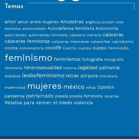
Temas
Ancestras
amor
amor entre mujeres
angélica jocelyn soto
Autodefensa feminista
Autonomía
autocuidado
espinosa
calaveras
calavera literaria
autorretrato
autorretrato feminista
calaveras feministas
capitalismo
calaveras mexicanas
calaveritas
covid19
cuerpo
cocina
convocatoria
Cuento
feminicidio
cuerpa
feminismo
feminismos
fotografía
Fotografía
heterosexualidad
legalidad patriarcal
feminista
historia
lesbofeminismo
letras púrpura
literatura
lesbianas
mujeres
méxico
Opinión
niñas
maternidad
patriarcado
pandemia
poesía
poesía feminista
recetas
Relatos para vencer el miedo
violencia