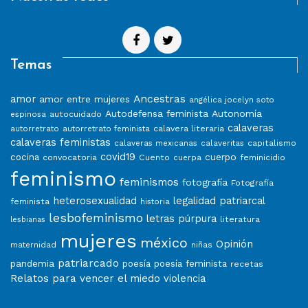
Temas
Ancestras
amor
amor entre mujeres
angélica jocelyn soto
Autodefensa feminista
Autonomía
autocuidado
espinosa
calaveras
calavera literaria
autorretrato
autorretrato feminista
calaveras feministas
capitalismo
calaveras mexicanas
calaveritas
covid19
cuerpo
cocina
convocatoria
Cuento
feminicidio
cuerpa
feminismo
feminismos
fotografía
Fotografía
heterosexualidad
legalidad patriarcal
feminista
historia
lesbofeminismo
letras púrpura
literatura
lesbianas
mujeres
méxico
Opinión
niñas
maternidad
patriarcado
pandemia
poesía
poesía feminista
recetas
Relatos para vencer el miedo
violencia