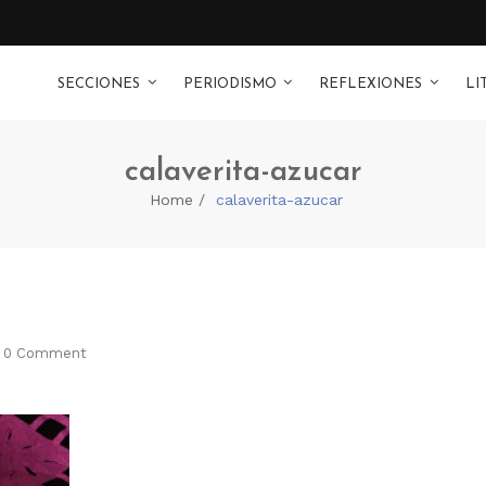
SECCIONES
PERIODISMO
REFLEXIONES
LI
calaverita-azucar
Home
calaverita-azucar
0 Comment