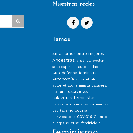
Nuestras redes
Temas
amor
amor entre mujeres
Ancestras
angélica jocelyn
autocuidado
soto espinosa
Autodefensa feminista
Autonomía
autorretrato
calavera
autorretrato feminista
calaveras
literaria
calaveras feministas
calaveras mexicanas
calaveritas
capitalismo
cocina
covid19
convocatoria
Cuento
cuerpo
feminicidio
cuerpa
feminismo