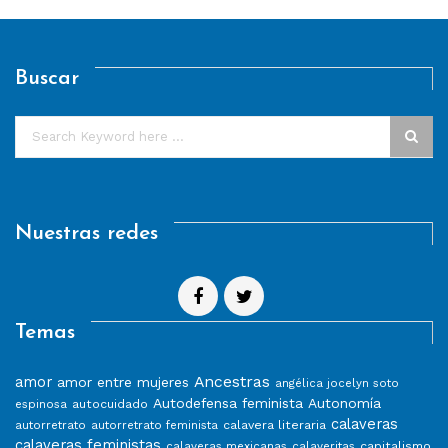
Buscar
Nuestras redes
Temas
Ancestras
amor
amor entre mujeres
angélica jocelyn soto
Autodefensa feminista
Autonomía
autocuidado
espinosa
calaveras
calavera literaria
autorretrato
autorretrato feminista
calaveras feministas
capitalismo
calaveras mexicanas
calaveritas