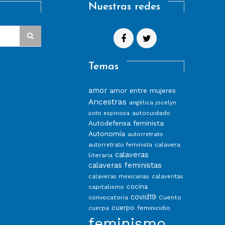
Nuestras redes
Temas
amor
amor entre mujeres
Ancestras
angélica jocelyn
autocuidado
soto espinosa
Autodefensa feminista
Autonomía
autorretrato
calavera
autorretrato feminista
calaveras
literaria
calaveras feministas
calaveras mexicanas
calaveritas
capitalismo
cocina
covid19
convocatoria
Cuento
cuerpo
feminicidio
cuerpa
feminismo