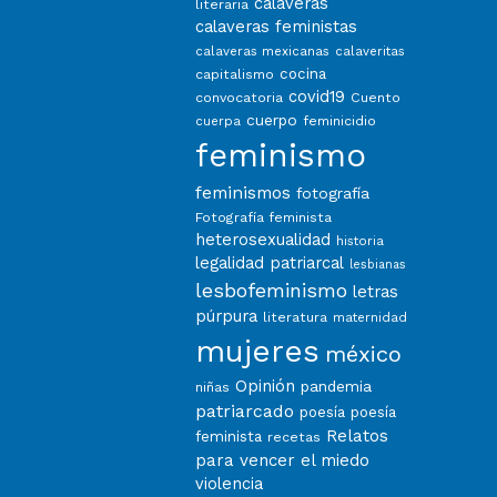
calaveras
literaria
calaveras feministas
calaveras mexicanas
calaveritas
capitalismo
cocina
covid19
convocatoria
Cuento
cuerpo
feminicidio
cuerpa
feminismo
feminismos
fotografía
Fotografía feminista
heterosexualidad
historia
legalidad patriarcal
lesbianas
lesbofeminismo
letras
púrpura
literatura
maternidad
mujeres
méxico
Opinión
pandemia
niñas
patriarcado
poesía
poesía
Relatos
feminista
recetas
para vencer el miedo
violencia