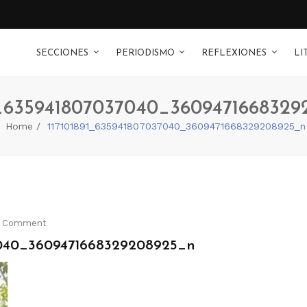
SECCIONES
PERIODISMO
REFLEXIONES
LI
1_635941807037040_360947166832
Home
117101891_635941807037040_3609471668329208925_n
 Comment
7040_3609471668329208925_n