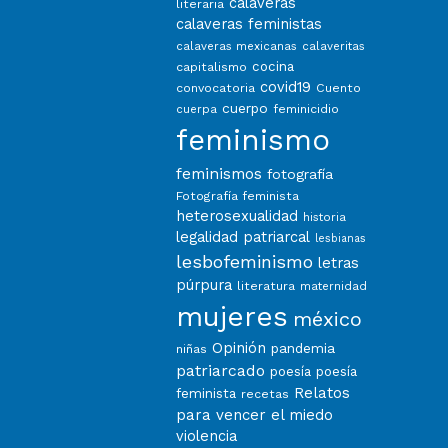
calaveras
literaria
calaveras feministas
calaveras mexicanas
calaveritas
capitalismo
cocina
covid19
convocatoria
Cuento
cuerpo
feminicidio
cuerpa
feminismo
feminismos
fotografía
Fotografía feminista
heterosexualidad
historia
legalidad patriarcal
lesbianas
lesbofeminismo
letras
púrpura
literatura
maternidad
mujeres
méxico
Opinión
pandemia
niñas
patriarcado
poesía
poesía
Relatos
feminista
recetas
para vencer el miedo
violencia