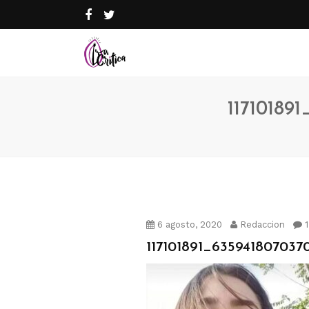
11710189
6 agosto, 2020
Redaccion
1
117101891_63594180703