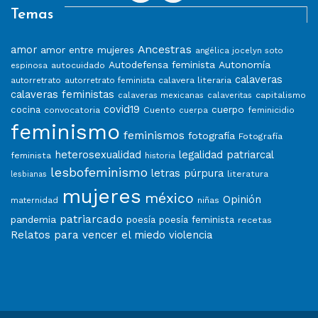
Temas
Ancestras
amor
amor entre mujeres
angélica jocelyn soto
Autodefensa feminista
Autonomía
autocuidado
espinosa
calaveras
calavera literaria
autorretrato
autorretrato feminista
calaveras feministas
capitalismo
calaveras mexicanas
calaveritas
covid19
cuerpo
cocina
convocatoria
Cuento
feminicidio
cuerpa
feminismo
feminismos
fotografía
Fotografía
heterosexualidad
legalidad patriarcal
feminista
historia
lesbofeminismo
letras púrpura
literatura
lesbianas
mujeres
méxico
Opinión
niñas
maternidad
patriarcado
pandemia
poesía
poesía feminista
recetas
Relatos para vencer el miedo
violencia