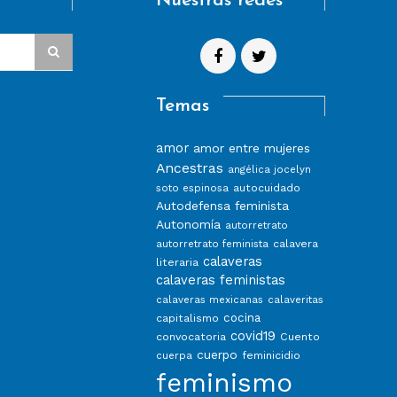
Nuestras redes
Temas
amor
amor entre mujeres
Ancestras
angélica jocelyn
autocuidado
soto espinosa
Autodefensa feminista
Autonomía
autorretrato
calavera
autorretrato feminista
calaveras
literaria
calaveras feministas
calaveras mexicanas
calaveritas
capitalismo
cocina
covid19
convocatoria
Cuento
cuerpo
feminicidio
cuerpa
feminismo