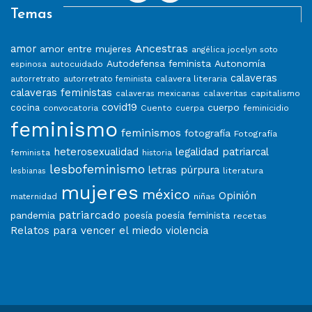
Temas
Ancestras
amor
amor entre mujeres
angélica jocelyn soto
Autodefensa feminista
Autonomía
autocuidado
espinosa
calaveras
calavera literaria
autorretrato
autorretrato feminista
calaveras feministas
capitalismo
calaveras mexicanas
calaveritas
covid19
cuerpo
cocina
convocatoria
Cuento
feminicidio
cuerpa
feminismo
feminismos
fotografía
Fotografía
heterosexualidad
legalidad patriarcal
feminista
historia
lesbofeminismo
letras púrpura
literatura
lesbianas
mujeres
méxico
Opinión
niñas
maternidad
patriarcado
pandemia
poesía
poesía feminista
recetas
Relatos para vencer el miedo
violencia