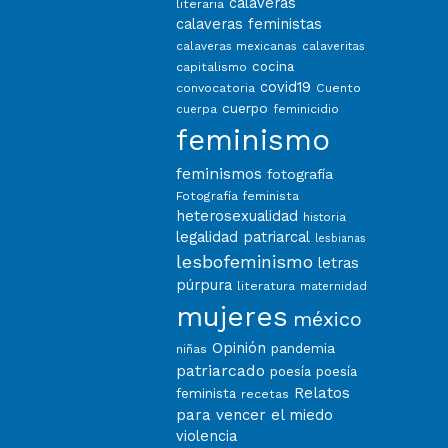
calaveras
literaria
calaveras feministas
calaveras mexicanas
calaveritas
capitalismo
cocina
covid19
convocatoria
Cuento
cuerpo
feminicidio
cuerpa
feminismo
feminismos
fotografía
Fotografía feminista
heterosexualidad
historia
legalidad patriarcal
lesbianas
lesbofeminismo
letras
púrpura
literatura
maternidad
mujeres
méxico
Opinión
pandemia
niñas
patriarcado
poesía
poesía
Relatos
feminista
recetas
para vencer el miedo
violencia