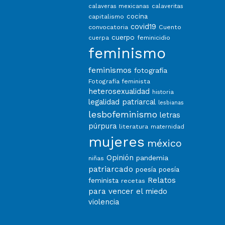
calaveras mexicanas
calaveritas
capitalismo
cocina
covid19
convocatoria
Cuento
cuerpo
feminicidio
cuerpa
feminismo
feminismos
fotografía
Fotografía feminista
heterosexualidad
historia
legalidad patriarcal
lesbianas
lesbofeminismo
letras
púrpura
literatura
maternidad
mujeres
méxico
Opinión
pandemia
niñas
patriarcado
poesía
poesía
Relatos
feminista
recetas
para vencer el miedo
violencia