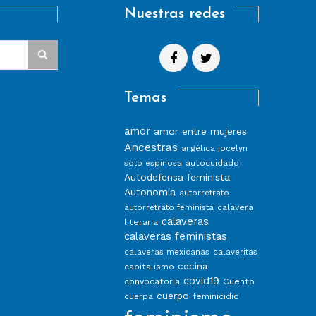
Nuestras redes
Temas
amor
amor entre mujeres
Ancestras
angélica jocelyn
autocuidado
soto espinosa
Autodefensa feminista
Autonomía
autorretrato
calavera
autorretrato feminista
calaveras
literaria
calaveras feministas
calaveras mexicanas
calaveritas
capitalismo
cocina
covid19
convocatoria
Cuento
cuerpo
feminicidio
cuerpa