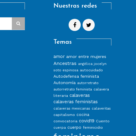
Nuestras redes
Temas
amor
amor entre mujeres
Ancestras
angélica jocelyn
autocuidado
soto espinosa
Autodefensa feminista
Autonomía
autorretrato
calavera
autorretrato feminista
calaveras
literaria
calaveras feministas
calaveras mexicanas
calaveritas
capitalismo
cocina
covid19
convocatoria
Cuento
cuerpo
feminicidio
cuerpa