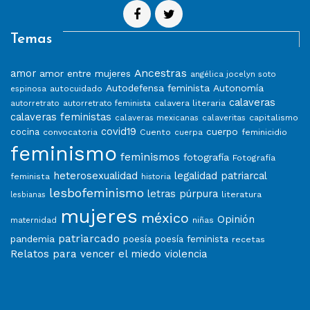
Temas
Ancestras
amor
amor entre mujeres
angélica jocelyn soto
Autodefensa feminista
Autonomía
autocuidado
espinosa
calaveras
calavera literaria
autorretrato
autorretrato feminista
calaveras feministas
capitalismo
calaveras mexicanas
calaveritas
covid19
cuerpo
cocina
convocatoria
Cuento
feminicidio
cuerpa
feminismo
feminismos
fotografía
Fotografía
heterosexualidad
legalidad patriarcal
feminista
historia
lesbofeminismo
letras púrpura
literatura
lesbianas
mujeres
méxico
Opinión
niñas
maternidad
patriarcado
pandemia
poesía
poesía feminista
recetas
Relatos para vencer el miedo
violencia