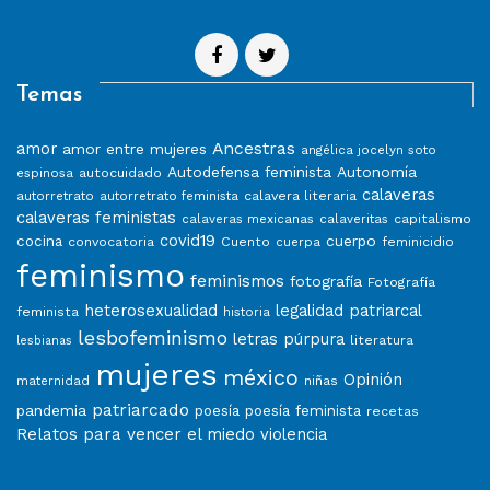
Temas
Ancestras
amor
amor entre mujeres
angélica jocelyn soto
Autodefensa feminista
Autonomía
autocuidado
espinosa
calaveras
calavera literaria
autorretrato
autorretrato feminista
calaveras feministas
capitalismo
calaveras mexicanas
calaveritas
covid19
cuerpo
cocina
convocatoria
Cuento
feminicidio
cuerpa
feminismo
feminismos
fotografía
Fotografía
heterosexualidad
legalidad patriarcal
feminista
historia
lesbofeminismo
letras púrpura
literatura
lesbianas
mujeres
méxico
Opinión
niñas
maternidad
patriarcado
pandemia
poesía
poesía feminista
recetas
Relatos para vencer el miedo
violencia