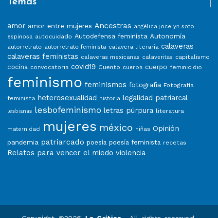
Temas
Ancestras
amor
amor entre mujeres
angélica jocelyn soto
Autodefensa feminista
Autonomía
autocuidado
espinosa
calaveras
calavera literaria
autorretrato
autorretrato feminista
calaveras feministas
capitalismo
calaveras mexicanas
calaveritas
covid19
cuerpo
cocina
convocatoria
Cuento
feminicidio
cuerpa
feminismo
feminismos
fotografía
Fotografía
heterosexualidad
legalidad patriarcal
feminista
historia
lesbofeminismo
letras púrpura
literatura
lesbianas
mujeres
méxico
Opinión
niñas
maternidad
patriarcado
pandemia
poesía
poesía feminista
recetas
Relatos para vencer el miedo
violencia
Copyright ©2026
La Crítica
. All rights reserved.