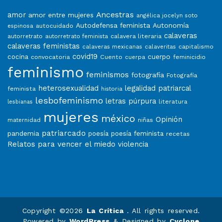
Ancestras
amor
amor entre mujeres
angélica jocelyn soto
Autodefensa feminista
Autonomía
autocuidado
espinosa
calaveras
calavera literaria
autorretrato
autorretrato feminista
calaveras feministas
capitalismo
calaveras mexicanas
calaveritas
covid19
cuerpo
cocina
convocatoria
Cuento
feminicidio
cuerpa
feminismo
feminismos
fotografía
Fotografía
heterosexualidad
legalidad patriarcal
feminista
historia
lesbofeminismo
letras púrpura
literatura
lesbianas
mujeres
méxico
Opinión
niñas
maternidad
patriarcado
pandemia
poesía
poesía feminista
recetas
Relatos para vencer el miedo
violencia
Copyright ©2026
La Crítica
. All rights reserved.
Powered by
WordPress
&
Designed by
Cyclone