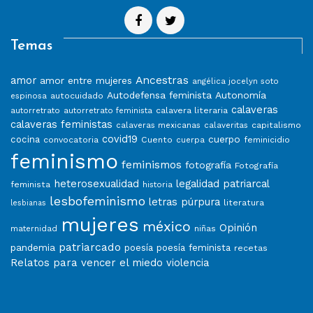
Temas
Ancestras
amor
amor entre mujeres
angélica jocelyn soto
Autodefensa feminista
Autonomía
autocuidado
espinosa
calaveras
calavera literaria
autorretrato
autorretrato feminista
calaveras feministas
capitalismo
calaveras mexicanas
calaveritas
covid19
cuerpo
cocina
convocatoria
Cuento
feminicidio
cuerpa
feminismo
feminismos
fotografía
Fotografía
heterosexualidad
legalidad patriarcal
feminista
historia
lesbofeminismo
letras púrpura
literatura
lesbianas
mujeres
méxico
Opinión
niñas
maternidad
patriarcado
pandemia
poesía
poesía feminista
recetas
Relatos para vencer el miedo
violencia