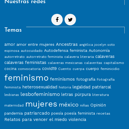
Nuestras redes
Temas
Ancestras
amor
amor entre mujeres
angélica jocelyn soto
Autodefensa feminista
Autonomía
autocuidado
espinosa
calaveras
calavera literaria
autorretrato
autorretrato feminista
calaveras feministas
capitalismo
calaveras mexicanas
calaveritas
covid19
cuerpo
cocina
convocatoria
Cuento
feminicidio
cuerpa
feminismo
feminismos
fotografía
Fotografía
heterosexualidad
legalidad patriarcal
feminista
historia
lesbofeminismo
letras púrpura
literatura
lesbianas
mujeres
méxico
Opinión
niñas
maternidad
patriarcado
pandemia
poesía
poesía feminista
recetas
Relatos para vencer el miedo
violencia