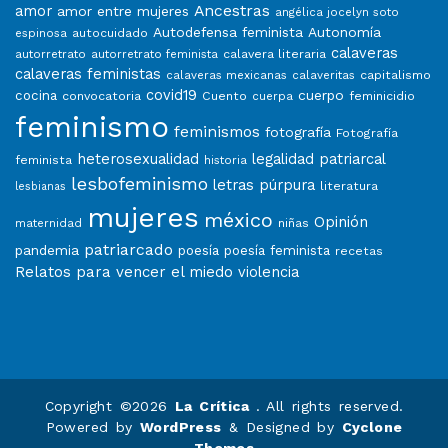
Ancestras
amor
amor entre mujeres
angélica jocelyn soto
Autodefensa feminista
Autonomía
autocuidado
espinosa
calaveras
calavera literaria
autorretrato
autorretrato feminista
calaveras feministas
capitalismo
calaveras mexicanas
calaveritas
covid19
cuerpo
cocina
convocatoria
Cuento
feminicidio
cuerpa
feminismo
feminismos
fotografía
Fotografía
heterosexualidad
legalidad patriarcal
feminista
historia
lesbofeminismo
letras púrpura
literatura
lesbianas
mujeres
méxico
Opinión
niñas
maternidad
patriarcado
pandemia
poesía
poesía feminista
recetas
Relatos para vencer el miedo
violencia
Copyright ©2026
La Crítica
. All rights reserved.
Powered by
WordPress
&
Designed by
Cyclone
Themes