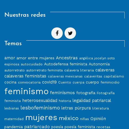
Nuestras redes
Temas
Ancestras
amor
amor entre mujeres
angélica jocelyn soto
Autodefensa feminista
Autonomía
autocuidado
espinosa
calaveras
calavera literaria
autorretrato
autorretrato feminista
calaveras feministas
capitalismo
calaveras mexicanas
calaveritas
covid19
cuerpo
cocina
convocatoria
Cuento
feminicidio
cuerpa
feminismo
feminismos
fotografía
Fotografía
heterosexualidad
legalidad patriarcal
feminista
historia
lesbofeminismo
letras púrpura
literatura
lesbianas
mujeres
méxico
Opinión
niñas
maternidad
patriarcado
pandemia
poesía
poesía feminista
recetas